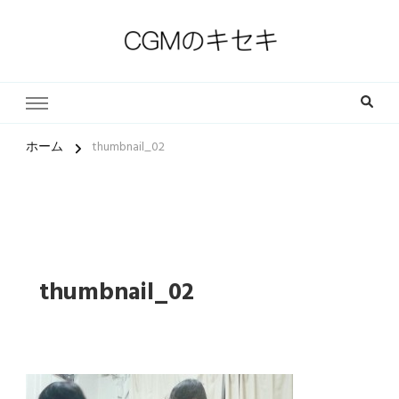
一人一人の軌跡（ストーリー）とその中にある小さな奇跡
CGMのキセキ｜キリスト教福
音宣教会
ホーム
thumbnail_02
thumbnail_02