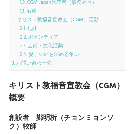
1.2.
CGM Japan代表者（事務局長）
1.3.
沿岸
2.
キリスト教福音宣教会（CGM）活動
2.1.
礼拝
2.2.
ボランティア
2.3.
芸術・文化活動
2.4.
親子の絆を深める集い
3.
お問い合わせ先
キリスト教福音宣教会（CGM）
概要
創設者 鄭明析（チョンミョンソ
ク）牧師