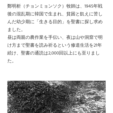
鄭明析（チョンミョンソク）牧師は、1945年戦
後の混乱期に韓国で生まれ、貧困と飢えに苦し
んだ幼少期に「生きる目的」を聖書に探し求め
ました。
昼は両親の農作業を手伝い、夜は山や洞窟で明
け方まで聖書を読み祈るという修道生活を21年
続け、聖書の通読は2,000回以上にも至りまし
た。