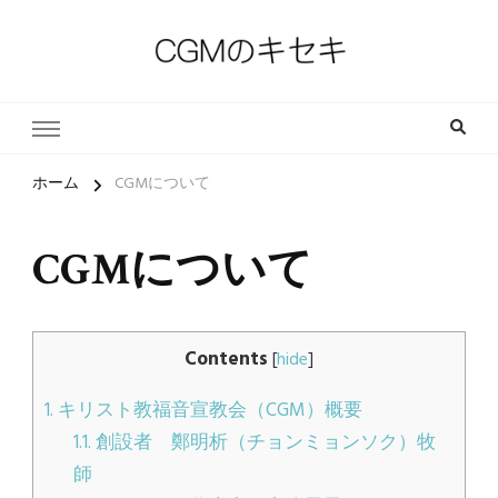
一人一人の軌跡（ストーリー）とその中にある小さな奇跡
CGMのキセキ｜キリスト教福
音宣教会
ホーム
CGMについて
CGMについて
Contents
[
hide
]
1.
キリスト教福音宣教会（CGM）概要
1.1.
創設者 鄭明析（チョンミョンソク）牧
師