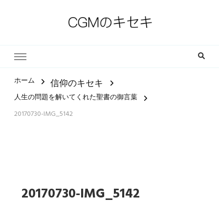
一人一人の軌跡（ストーリー）とその中にある小さな奇跡
CGMのキセキ｜キリスト教福
音宣教会
ホーム
信仰のキセキ
人生の問題を解いてくれた聖書の御言葉
20170730-IMG_5142
20170730-IMG_5142