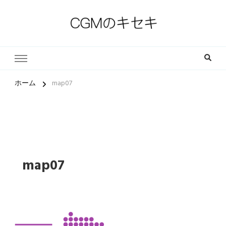
一人一人の軌跡（ストーリー）とその中にある小さな奇跡
CGMのキセキ｜キリスト教福
音宣教会
ホーム
map07
map07