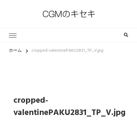
一人一人の軌跡（ストーリー）とその中にある小さな奇跡
CGMのキセキ｜キリスト教福
音宣教会
ホーム
cropped-valentinePAKU2831_TP_V.jpg
cropped-
valentinePAKU2831_TP_V.jpg