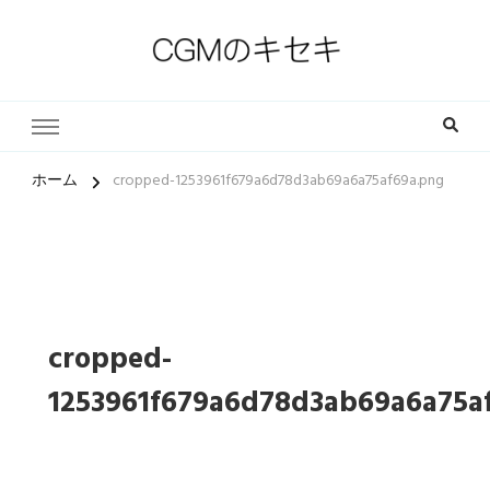
一人一人の軌跡（ストーリー）とその中にある小さな奇跡
CGMのキセキ｜キリスト教福
音宣教会
ホーム
cropped-1253961f679a6d78d3ab69a6a75af69a.png
cropped-
1253961f679a6d78d3ab69a6a75a