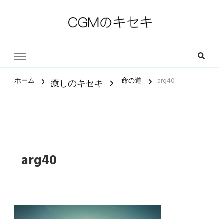
一人一人の軌跡（ストーリー）とその中にある小さな奇跡
CGMのキセキ｜キリスト教福
音宣教会
ホーム
命の道
arg40
癒しのキセキ
arg40