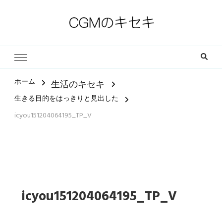
一人一人の軌跡（ストーリー）とその中にある小さな奇跡
CGMのキセキ｜キリスト教福
音宣教会
ホーム
生活のキセキ
生きる目的をはっきりと見出した
icyou151204064195_TP_V
icyou151204064195_TP_V