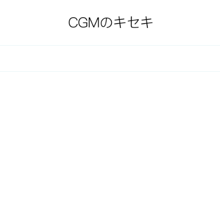
跡
教福音宣教会