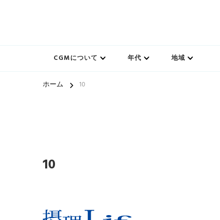
一人一人の軌跡（ストーリー）とその中にある小さな奇
CGMのキセキ｜キリスト
CGMについて
年代
地域
ホーム
10
10