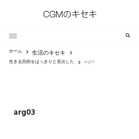
一人一人の軌跡（ストーリー）とその中にある小さな奇跡
CGMのキセキ｜キリスト教福
音宣教会
ホーム
生活のキセキ
生きる目的をはっきりと見出した
arg03
arg03