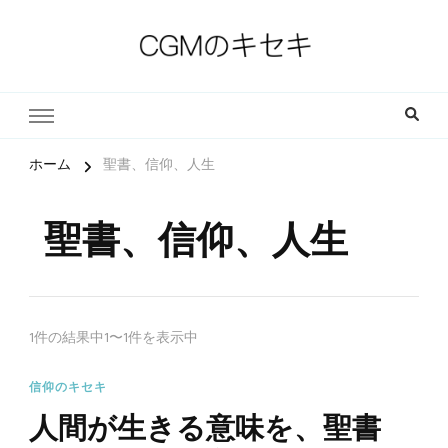
一人一人の軌跡（ストーリー）とその中にある小さな奇跡
CGMのキセキ｜キリスト教福
音宣教会
ホーム
聖書、信仰、人生
聖書、信仰、人生
1件の結果中1〜1件を表示中
信仰のキセキ
人間が生きる意味を、聖書