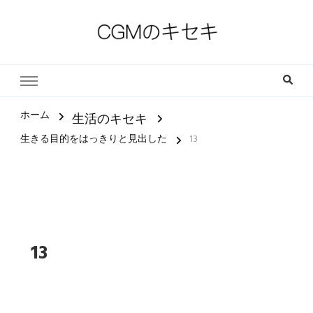
一人一人の軌跡（ストーリー）とその中にある小さな奇跡
CGMのキセキ｜キリスト教福
音宣教会
ホーム
生活のキセキ
生きる目的をはっきりと見出した
13
13