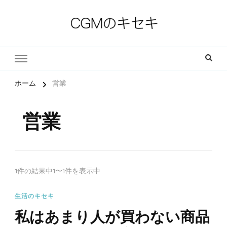
一人一人の軌跡（ストーリー）とその中にある小さな奇跡
CGMのキセキ｜キリスト教福
音宣教会
ホーム
営業
営業
1件の結果中1〜1件を表示中
生活のキセキ
私はあまり人が買わない商品