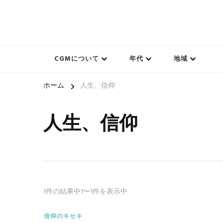
一人一人の軌跡（ストーリー）とその中にある小さな奇
CGMのキセキ｜キリスト
CGMについて
年代
地域
ホーム
人生、信仰
人生、信仰
1件の結果中1〜1件を表示中
信仰のキセキ