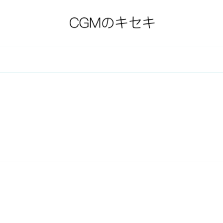
跡
教福音宣教会